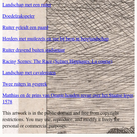
Landschap met een ruiter
Doedelzakspeler
Ruiter geleidt een paard
Herders met muilezels en vee bij bron in berglandschap
Ruiter dravend buiten stadsmuur
Racing Scenes: The Race (Scènes Hippiques: La course)
Landschap met cavaleristen
Twee ruiters in gesprek
Matthias en de prins van Oranje houden revue over het Staatse leger,
1578
This artwork is in the
public domain
and free from copyright
restrictions. You may use, reproduce, and modify it freely for
personal or commercial purposes.