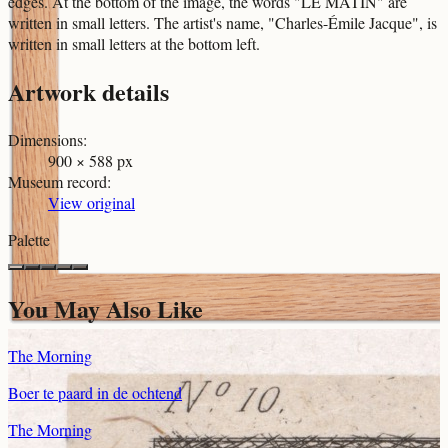
edges. At the bottom of the image, the words "LE MATIN" are
written in small letters. The artist's name, "Charles-Émile Jacque", is
written in small letters at the bottom left.
Artwork details
Dimensions
:
900 × 588 px
Museum record
:
View original
Palette
You May Also Like
The Morning
Boer te paard in de ochtend
The Morning