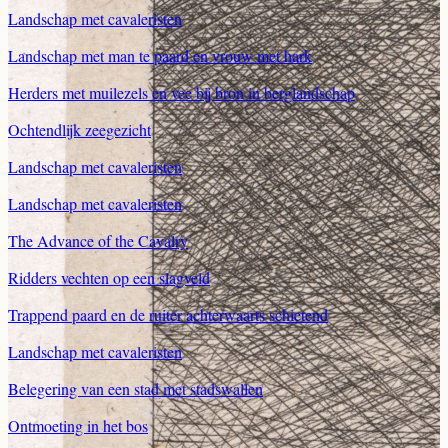
Landschap met cavaleristen
Landschap met man te paard en vrouw met hark
Herders met muilezels en vee bij bron in berglandschap
Ochtendlijk zeegezicht
Landschap met cavaleristen
Landschap met cavaleristen
The Advance of the Cavalry
Ridders vechten op een slagveld
Trappend paard en de ruiter achterwaarts schietend
Landschap met cavaleristen
Belegering van een stad met stadswallen
Ontmoeting in het bos