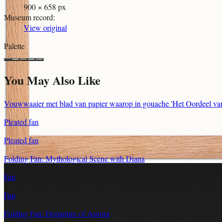
900 × 658 px
Museum record
:
View original
Palette
You May Also Like
Vouwwaaier met blad van papier waarop in gouache 'Het Oordeel van 
Pleated fan
Pleated fan
Folding Fan: Mythological Scene with Diana
Fan
Fan
Folding Fan: Departure of Aurora