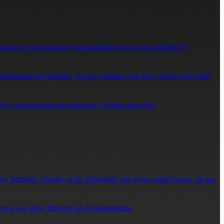
rand, op een montuur van parelmoer ajour en in reli&#235;f
hterkant een herderin, op een montuur van ivoor ajour en in relief
 en achtergrond van parelmoer, sluitpin met stras
s, herderin, boerin) en de achterzijde een visser onder boom, op een
en van zilver filigrein op de buitenbenen