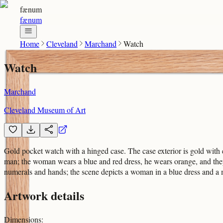
fænum
fænum
Home
Cleveland
Marchand
Watch
Watch
Marchand
Cleveland Museum of Art
Gold pocket watch with a hinged case. The case exterior is gold with 
man; the woman wears a blue and red dress, he wears orange, and they 
numerals and hands; the scene depicts a woman in a blue dress and a 
Artwork details
Dimensions
: