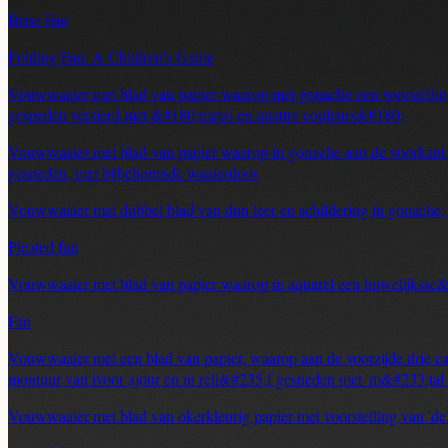
Brise Fan
Folding Fan: A Children's Game
Vouwwaaier met blad van papier waarop met gouache een voorstelling
gesneden versierd met &#180;metal en quattre couleurs&#180;
Vouwwaaier met blad van papier waarop in gouache aan de voorkant een
gesneden, met bijbehorende waaierdoos
Vouwwaaier met dubbel blad van dun leer en schildering in gouache; m
Pleated fan
Vouwwaaier met blad van papier waarop in aquarel een huwelijkssc
Fan
Vouwwaaier met een blad van papier, waarop aan de voorzijde drie car
montuur van ivoor ajour en in reli&#235;f gesneden met 'm&#233;tal 
Vouwwaaier met blad van okerkleurig papier met voorstelling van 'de