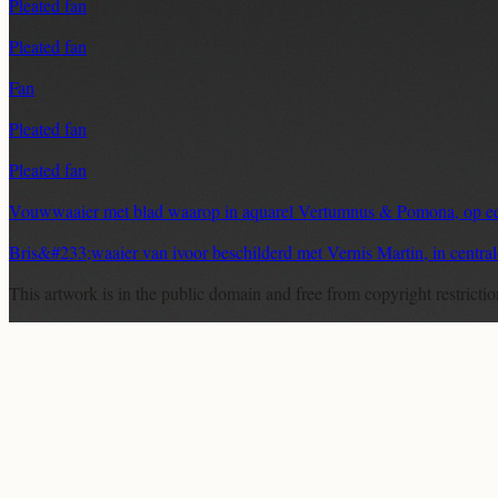
Pleated fan
Pleated fan
Fan
Pleated fan
Pleated fan
Vouwwaaier met blad waarop in aquarel Vertumnus & Pomona, op een
Bris&#233;waaier van ivoor beschilderd met Vernis Martin, in central
This artwork is in the
public domain
and free from copyright restricti