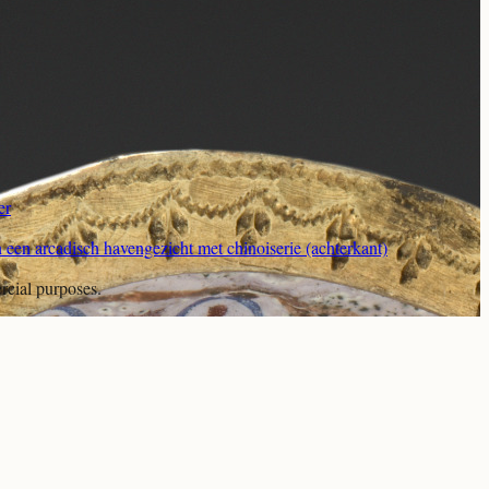
er
 een arcadisch havengezicht met chinoiserie (achterkant)
rcial purposes.