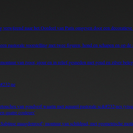
 verwijzend naar het Oordeel van Paris omgeven door een decoratieve 
 pastorale voorstelling met twee figuren, hond en schapen en op de ac
ontuur van ivoor, ajour en in relief gesneden met goud en zilver belegd
&#232;ne
touches van goudverf waarin met aquarel pastorale sc&#232;nes (visser
en quatre couleurs'
 Sabijnse maagdenroof'; montuur van schildpad, met geometrische motiev