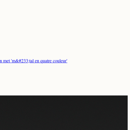
n met 'm&#233;tal en quatre couleur'