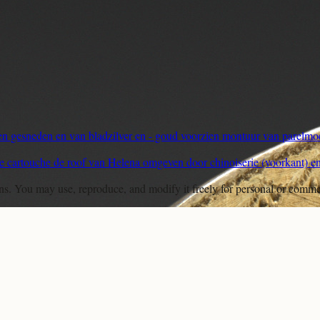
 gesneden en van bladzilver en - goud voorzien montuur van parelmo
e cartouche de roof van Helena omgeven door chinoiserie (voorkant) en
ons. You may use, reproduce, and modify it freely for personal or comme