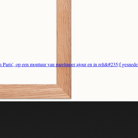
Paris', op een montuur van parelmoer ajour en in reli&#235;f gesnede