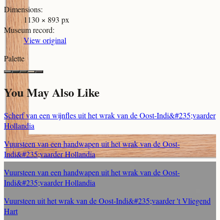
Dimensions
:
1130 × 893 px
Museum record
:
View original
Palette
You May Also Like
Scherf van een wijnfles uit het wrak van de Oost-Indi&#235;vaarder
Hollandia
Vuursteen van een handwapen uit het wrak van de Oost-
Indi&#235;vaarder Hollandia
Vuursteen van een handwapen uit het wrak van de Oost-
Indi&#235;vaarder Hollandia
Vuursteen uit het wrak van de Oost-Indi&#235;vaarder 't Vliegend
Hart