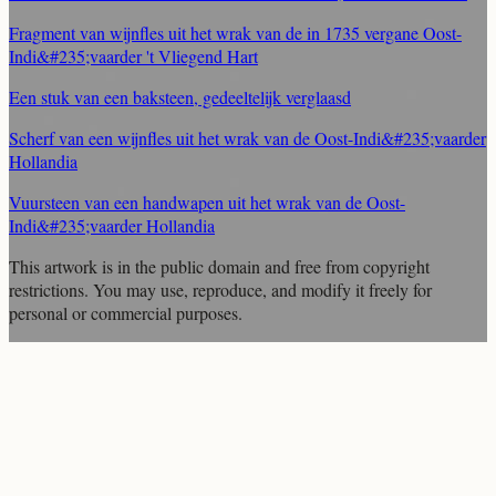
Fragment van wijnfles uit het wrak van de in 1735 vergane Oost-
Indi&#235;vaarder 't Vliegend Hart
Een stuk van een baksteen, gedeeltelijk verglaasd
Scherf van een wijnfles uit het wrak van de Oost-Indi&#235;vaarder
Hollandia
Vuursteen van een handwapen uit het wrak van de Oost-
Indi&#235;vaarder Hollandia
This artwork is in the
public domain
and free from copyright
restrictions. You may use, reproduce, and modify it freely for
personal or commercial purposes.