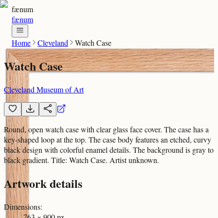
fænum
fænum
Home
Cleveland
Watch Case
Watch Case
Cleveland Museum of Art
Round, open watch case with clear glass face cover. The case has a
key-shaped loop at the top. The case body features an etched, curvy
black design with colorful enamel details. The background is gray to
black gradient. Title: Watch Case. Artist unknown.
Artwork details
Dimensions
:
763 × 900 px