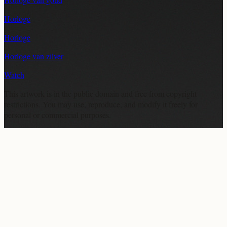
Horloge
Horloge
Horloge van zilver
Watch
This artwork is in the
public domain
and free from copyright
restrictions. You may use, reproduce, and modify it freely for
personal or commercial purposes.