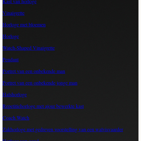
Kast van horloge
Vinaigrette
Horloge met bloemen
Horloge
Watch-Shaped Vinaigrette
Pendant
Portret van een onbekende man
Portret van een onbekende jonge man
Halshorloge
Repetitiehorloge met ajour bewerkte kast
Coach Watch
Zakhorloge met gedreven voorstelling van een walvisvaarder
Horloge van goud