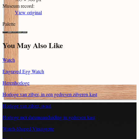
Museum record
:
View original
Palette
You May Also Like
Watch
Engraved Egg Watch
Herenhorloge
Horloge van zilver, in een gedreven zilveren kast
Horloge van zilver, ovaal
Horloge met datumaanduiding in gedreven kast
Watch-Shaped Vinaigrette