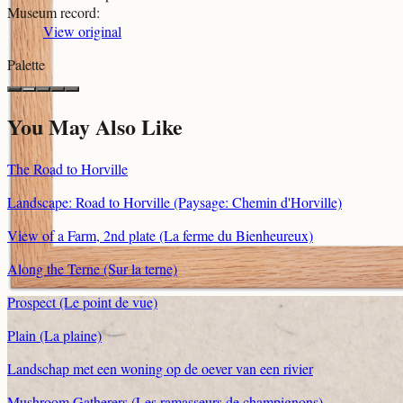
Museum record
:
View original
Palette
You May Also Like
The Road to Horville
Landscape: Road to Horville (Paysage: Chemin d'Horville)
View of a Farm, 2nd plate (La ferme du Bienheureux)
Along the Terne (Sur la terne)
Prospect (Le point de vue)
Plain (La plaine)
Landschap met een woning op de oever van een rivier
Mushroom Gatherers (Les ramasseurs de champignons)