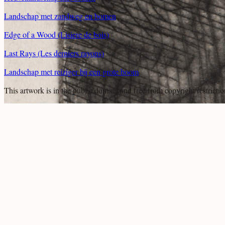
Landschap met zandweg en bomen
Edge of a Wood (Lisiere de bois)
Last Rays (Les derniers rayons)
Landschap met reiziger bij een grote boom
This artwork is in the
public domain
and free from copyright restricti