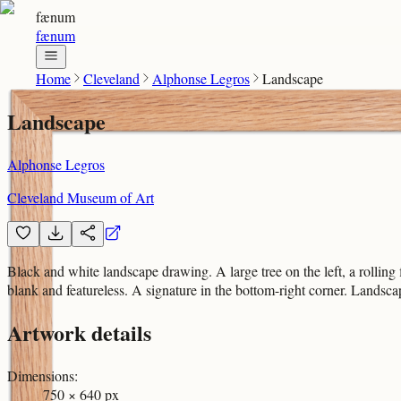
fænum
fænum
Home
Cleveland
Alphonse Legros
Landscape
Landscape
Alphonse Legros
Cleveland Museum of Art
Black and white landscape drawing. A large tree on the left, a rolling 
blank and featureless. A signature in the bottom-right corner. Lands
Artwork details
Dimensions
:
750 × 640 px