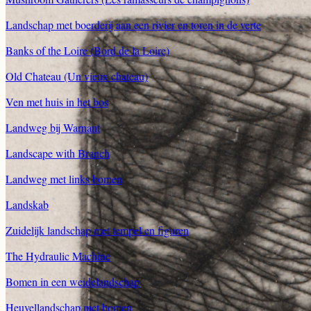
Landschap met boerderij aan een rivier en toren in de verte
Banks of the Loire (Bord de la Loire)
Old Chateau (Un vieux chateau)
Ven met huis in het bos
Landweg bij Warnant
Landscape with Branch
Landweg met links bomen
Landskab
Zuidelijk landschap met tempel en figuren
The Hydraulic Machine
Bomen in een weidelandschap
Heuvellandschap met bomen