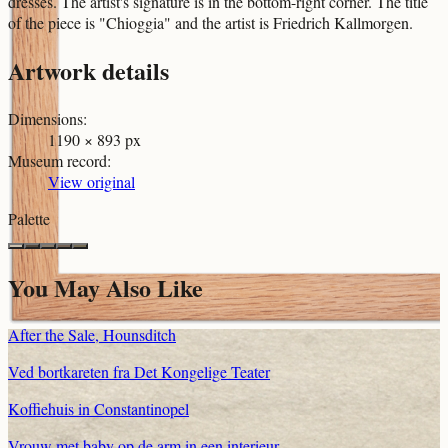
dresses. The artist's signature is in the bottom-right corner. The title
of the piece is "Chioggia" and the artist is Friedrich Kallmorgen.
Artwork details
Dimensions
:
1190 × 893 px
Museum record
:
View original
Palette
You May Also Like
After the Sale, Hounsditch
Ved bortkareten fra Det Kongelige Teater
Koffiehuis in Constantinopel
Vrouw met baby op de arm in een interieur