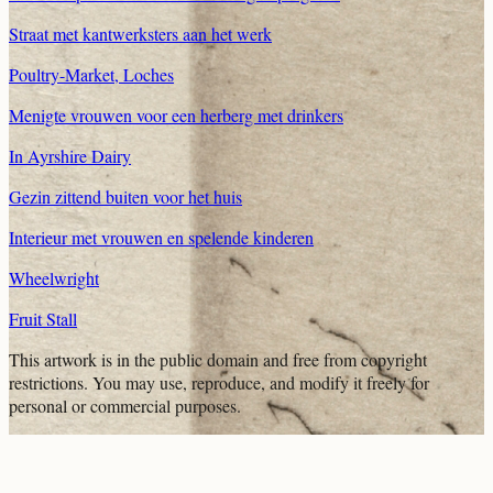
Straat met kantwerksters aan het werk
Poultry-Market, Loches
Menigte vrouwen voor een herberg met drinkers
In Ayrshire Dairy
Gezin zittend buiten voor het huis
Interieur met vrouwen en spelende kinderen
Wheelwright
Fruit Stall
This artwork is in the
public domain
and free from copyright
restrictions. You may use, reproduce, and modify it freely for
personal or commercial purposes.