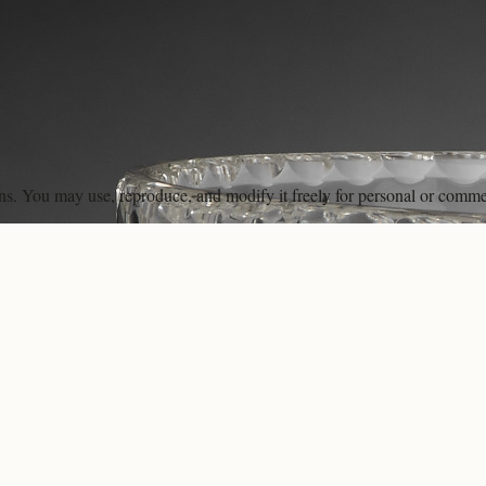
ons. You may use, reproduce, and modify it freely for personal or comme