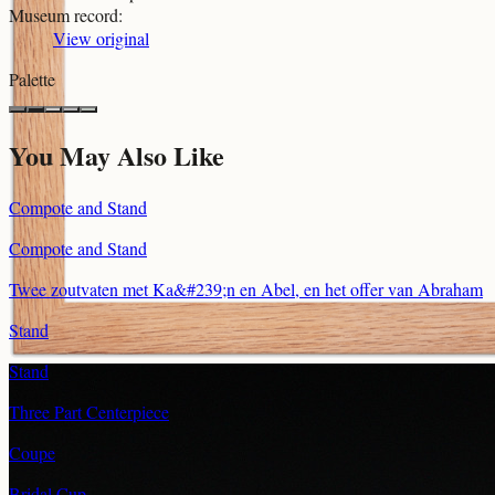
Museum record
:
View original
Palette
You May Also Like
Compote and Stand
Compote and Stand
Twee zoutvaten met Ka&#239;n en Abel, en het offer van Abraham
Stand
Stand
Three Part Centerpiece
Coupe
Bridal Cup