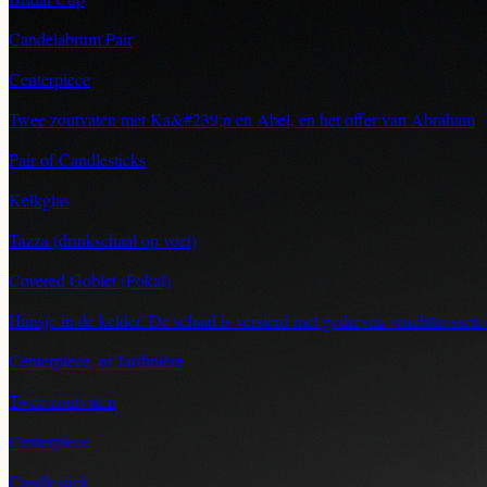
Candelabrum Pair
Centerpiece
Twee zoutvaten met Ka&#239;n en Abel, en het offer van Abraham
Pair of Candlesticks
Kelkglas
Tazza (drinkschaal op voet)
Covered Goblet (Pokal)
Hansje in de kelder. De schaal is versierd met gedreven vruchttrossen
Centerpiece, or Jardinière
Twee zoutvaten
Centerpiece
Candlestick