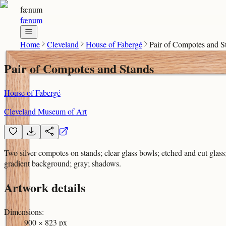
fænum
fænum
Home
Cleveland
House of Fabergé
Pair of Compotes and S
Pair of Compotes and Stands
House of Fabergé
Cleveland Museum of Art
Two silver compotes on stands; clear glass bowls; etched and cut glass;
gradient background; gray; shadows.
Artwork details
Dimensions
:
900 × 823 px