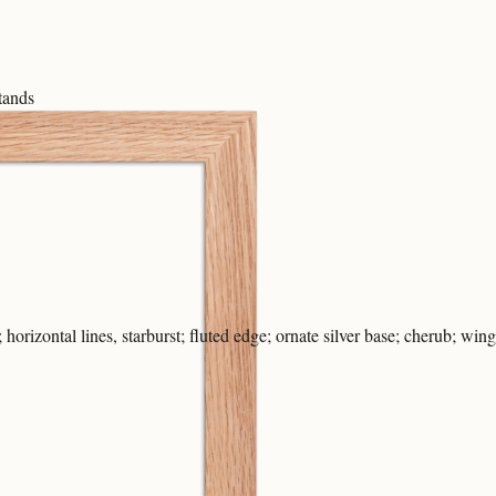
tands
 horizontal lines, starburst; fluted edge; ornate silver base; cherub; win