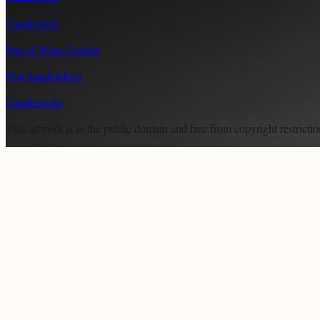
Candlestick
Pair of Wine Coolers
Paar kandelabers
Candlesticks
This artwork is in the
public domain
and free from copyright restricti